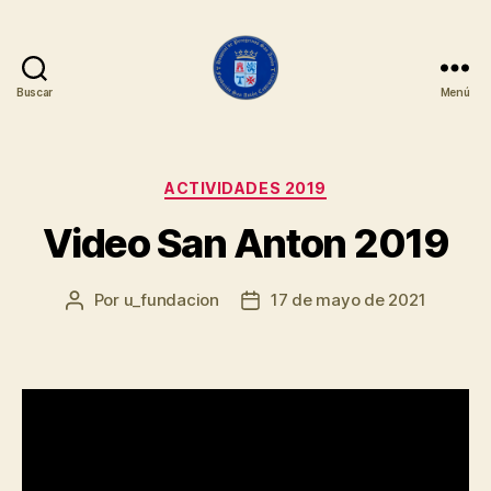
Buscar
Menú
Fundación
San
Antón
Categorías
ACTIVIDADES 2019
Video San Anton 2019
Por
u_fundacion
17 de mayo de 2021
Autor
Fecha
de
de
la
la
entrada
entrada