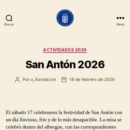
Buscar
Menú
Fundación
San
Antón
Categorías
ACTIVIDADES 2026
San Antón 2026
Por
u_fundacion
18 de febrero de 2026
Autor
Fecha
de
de
la
la
entrada
entrada
El sábado 17 celebramos la festividad de San Antón con
un día lluvioso, frio y de lo màs desapacible. La misa se
celebrò dentro del albergue, con las correspondientes