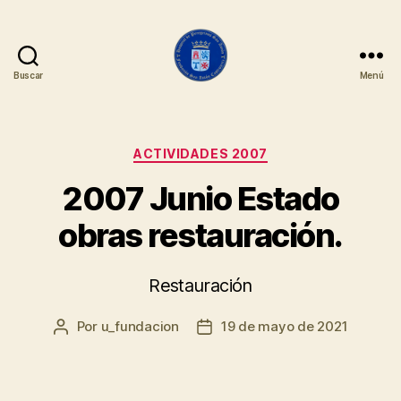
Buscar
Menú
Fundación
San
Antón
Categorías
ACTIVIDADES 2007
2007 Junio Estado
obras restauración.
Restauración
Por
u_fundacion
19 de mayo de 2021
Autor
Fecha
de
de
la
la
entrada
entrada